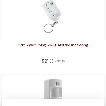
Yale Smart Living SR-KF Afstandsbediening
Special
€ 21,00
€ 32,30
Price