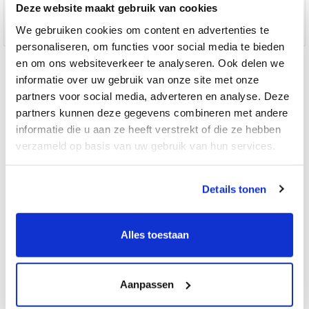
Deze website maakt gebruik van cookies
We gebruiken cookies om content en advertenties te
personaliseren, om functies voor social media te bieden
Yale Smart Living SR-PC camera met bewegingssensor
en om ons websiteverkeer te analyseren. Ook delen we
informatie over uw gebruik van onze site met onze
partners voor social media, adverteren en analyse. Deze
Special
€ 100,00
€ 201,00
partners kunnen deze gegevens combineren met andere
Price
informatie die u aan ze heeft verstrekt of die ze hebben
verzameld op basis van uw gebruik van hun services.
GERELATEERDE PRODUCTEN
Details tonen
Yale Smart Living SR-3200i
Alarmsysteem "Smartphone
camera"
Alles toestaan
€ 399,00
Aanpassen