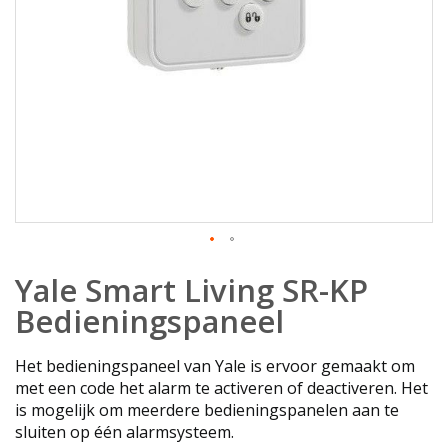
Ga
Yale Smart Living SR-KP
naar
het
Bedieningspaneel
begin
van
Het bedieningspaneel van Yale is ervoor gemaakt om
de
met een code het alarm te activeren of deactiveren. Het
afbeeldingen-
is mogelijk om meerdere bedieningspanelen aan te
gallerij
sluiten op één alarmsysteem.