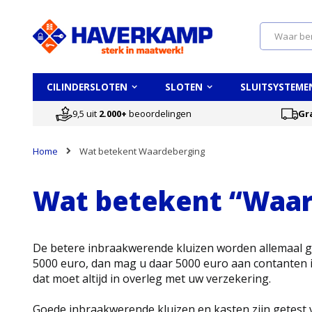
Search
CILINDERSLOTEN
SLOTEN
SLUITSYSTEME
9,5 uit
2.000+
beoordelingen
Gr
Home
Wat betekent Waardeberging
Wat betekent “Waar
De betere inbraakwerende kluizen worden allemaal g
5000 euro, dan mag u daar 5000 euro aan contanten 
dat moet altijd in overleg met uw verzekering.
Goede inbraakwerende kluizen en kasten zijn getest