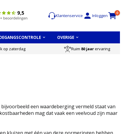
Cart
items
0
Klantenservice
Inloggen
OEGANGSCONTROLE
OVERIGE
Ruim
80 jaar
ervaring
ok op zaterdag
r bijvoorbeeld een waardeberging vermeld staat van
 kostbaarheden mag dat vaak een veelvoud zijn maar
leen kluizen met één van deze normeringen hebben