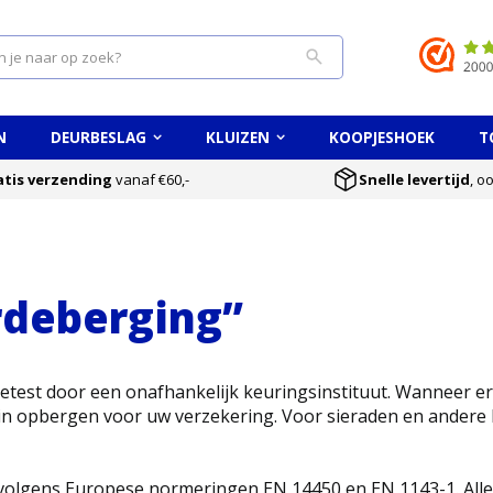
Search
N
DEURBESLAG
KLUIZEN
KOOPJESHOEK
T
atis verzending
vanaf €60,-
Snelle levertijd
, o
deberging”
etest door een onafhankelijk keuringsinstituut. Wanneer e
in opbergen voor uw verzekering. Voor sieraden en andere
 volgens Europese normeringen EN 14450 en EN 1143-1. Al