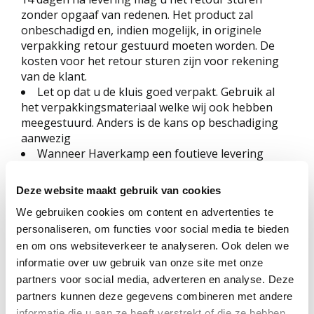
zonder opgaaf van redenen. Het product zal
onbeschadigd en, indien mogelijk, in originele
verpakking retour gestuurd moeten worden. De
kosten voor het retour sturen zijn voor rekening
van de klant.
Let op dat u de kluis goed verpakt. Gebruik al
het verpakkingsmateriaal welke wij ook hebben
meegestuurd. Anders is de kans op beschadiging
aanwezig
Wanneer Haverkamp een foutieve levering
heeft gedaan worden de retourkosten
gerestitueerd.
Deze website maakt gebruik van cookies
Tijdens deze termijn zal de consument
We gebruiken cookies om content en advertenties te
zorgvuldig omgaan met het product. Hij zal het
product slechts gebruiken voor zover dat nodig is
personaliseren, om functies voor social media te bieden
om te kunnen beoordelen of hij het product wenst
en om ons websiteverkeer te analyseren. Ook delen we
te behouden. Indien hij van zijn herroepingsrecht
informatie over uw gebruik van onze site met onze
gebruik maakt, zal hij het product met alle
partners voor social media, adverteren en analyse. Deze
geleverde toebehoren aan de ondernemer
partners kunnen deze gegevens combineren met andere
retourneren, conform de door de ondernemer
informatie die u aan ze heeft verstrekt of die ze hebben