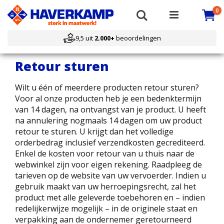
Ca
i
Search
0
9,5 uit
2.000+
beoordelingen
Retour sturen
Wilt u één of meerdere producten retour sturen?
Voor al onze producten heb je een bedenktermijn
van 14 dagen, na ontvangst van je product. U heeft
na annulering nogmaals 14 dagen om uw product
retour te sturen. U krijgt dan het volledige
orderbedrag inclusief verzendkosten gecrediteerd.
Enkel de kosten voor retour van u thuis naar de
webwinkel zijn voor eigen rekening. Raadpleeg de
tarieven op de website van uw vervoerder. Indien u
gebruik maakt van uw herroepingsrecht, zal het
product met alle geleverde toebehoren en – indien
redelijkerwijze mogelijk – in de originele staat en
verpakking aan de ondernemer geretourneerd