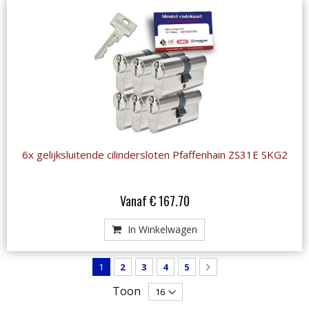
6x gelijksluitende cilindersloten Pfaffenhain ZS31E SKG2
Vanaf € 167.70
In Winkelwagen
Pagina
U lees momenteel pagina
Pagina
Pagina
Pagina
Pagina
Pagina
Volgende
1
2
3
4
5
Toon