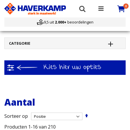
Ca
i
Search
0
9,5 uit
2.000+
beoordelingen
CATEGORIE
Filteren
Aantal
Van
Sorteer op
hoog
Producten
1
-
16
van
210
naar