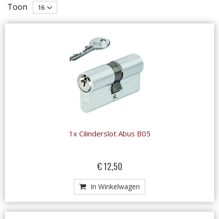
Toon
laag
sorteren
1x Cilinderslot Abus B05
€ 12,50
In Winkelwagen