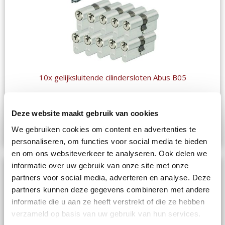
10x gelijksluitende cilindersloten Abus B05
Vanaf € 125.00
Deze website maakt gebruik van cookies
We gebruiken cookies om content en advertenties te
In Winkelwagen
personaliseren, om functies voor social media te bieden
en om ons websiteverkeer te analyseren. Ook delen we
informatie over uw gebruik van onze site met onze
partners voor social media, adverteren en analyse. Deze
partners kunnen deze gegevens combineren met andere
informatie die u aan ze heeft verstrekt of die ze hebben
verzameld op basis van uw gebruik van hun services.