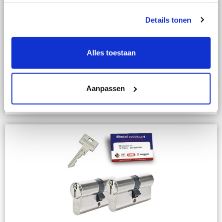
Details tonen
1x Cilinderslot Pfaffenhain ZS31E SKG2
Alles toestaan
€ 27,95
Aanpassen
In Winkelwagen