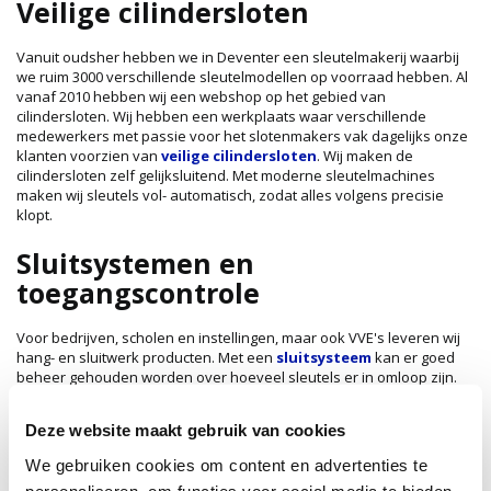
Veilige cilindersloten
Vanuit oudsher hebben we in Deventer een sleutelmakerij waarbij
we ruim 3000 verschillende sleutelmodellen op voorraad hebben. Al
vanaf 2010 hebben wij een webshop op het gebied van
cilindersloten. Wij hebben een werkplaats waar verschillende
medewerkers met passie voor het slotenmakers vak dagelijks onze
klanten voorzien van
veilige cilindersloten
. Wij maken de
cilindersloten zelf gelijksluitend. Met moderne sleutelmachines
maken wij sleutels vol- automatisch, zodat alles volgens precisie
klopt.
Sluitsystemen en
toegangscontrole
Voor bedrijven, scholen en instellingen, maar ook VVE's leveren wij
hang- en sluitwerk producten. Met een
sluitsysteem
kan er goed
beheer gehouden worden over hoeveel sleutels er in omloop zijn.
Steeds vaker worden deze producten ook digitaal toegepast in de
vorm van een
toegangscontrole systeem
. Hierin kunnen wij full-
Deze website maakt gebruik van cookies
service support bieden. Niet alleen het adviseren en het leveren van
de producten, maar ook het monteren en in gebruik nemen hiervan.
We gebruiken cookies om content en advertenties te
personaliseren, om functies voor social media te bieden