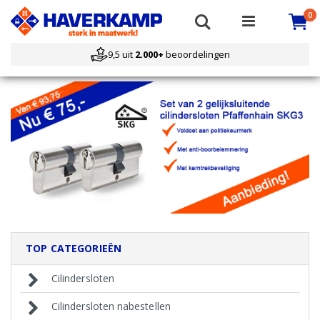
Ca
i
Search
0
9,5 uit
2.000+
beoordelingen
TOP CATEGORIEËN
Cilindersloten
Cilindersloten nabestellen