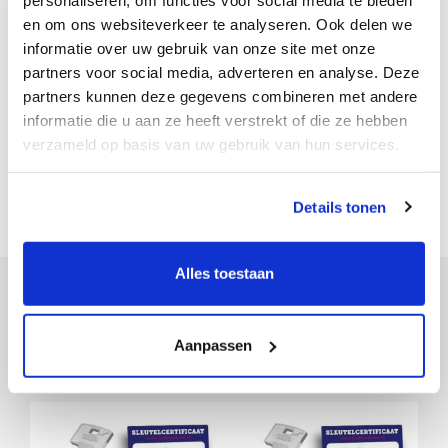
Veilige kluizen
en om ons websiteverkeer te analyseren. Ook delen we
informatie over uw gebruik van onze site met onze
Wij hebben een ruim assortiment aan veilige kluizen. Hierbij kun je
denken aan
inbraakwerende kluizen
,
brandwerende kluizen
,
partners voor social media, adverteren en analyse. Deze
maar ook sleutelkasten of sleutelkluisjes behoren tot het
partners kunnen deze gegevens combineren met andere
assortiment. In onze showroom in Deventer hebben we
informatie die u aan ze heeft verstrekt of die ze hebben
verschillende modellen staan. Ben je geïnteresseerd? Neem gerust
even contact op.
verzameld op basis van uw gebruik van hun services.
Details tonen
Alles toestaan
POPULAIRE PRODUCTEN
Aanpassen