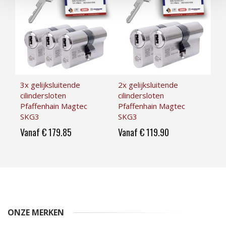
3x gelijksluitende
2x gelijksluitende
4x 
cilindersloten
cilindersloten
cil
Pfaffenhain Magtec
Pfaffenhain Magtec
Pf
SKG3
SKG3
SK
Vanaf € 179.85
Vanaf € 119.90
Va
ONZE MERKEN