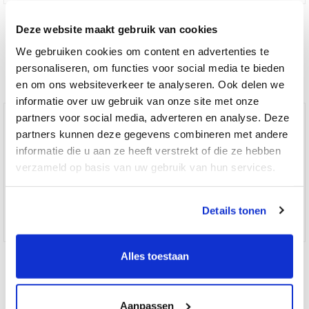
Sleutelkast Protector Key 120 sleutels
Deze website maakt gebruik van cookies
We gebruiken cookies om content en advertenties te
Special
€ 269,95
€ 354,00
personaliseren, om functies voor social media te bieden
Price
en om ons websiteverkeer te analyseren. Ook delen we
informatie over uw gebruik van onze site met onze
partners voor social media, adverteren en analyse. Deze
partners kunnen deze gegevens combineren met andere
informatie die u aan ze heeft verstrekt of die ze hebben
verzameld op basis van uw gebruik van hun services.
Details tonen
Sleutelkast Protector Key 40 sleutels
Alles toestaan
Special
€ 159,95
€ 208,00
Aanpassen