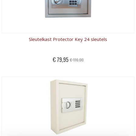
Sleutelkast Protector Key 24 sleutels
Special
€ 79,95
€ 116,00
Price