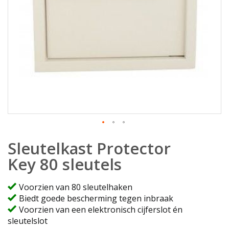
Ga
Sleutelkast Protector
naar
het
Key 80 sleutels
begin
van
Voorzien van 80 sleutelhaken
de
Biedt goede bescherming tegen inbraak
afbeeldingen-
Voorzien van een elektronisch cijferslot én
gallerij
sleutelslot