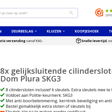
Search
N
DEURBESLAG
KLUIZEN
KOOPJESHOEK
T
atis verzending
vanaf €60,-
Snelle levertijd
, o
8x gelijksluitende cilinderslo
Dom Plura SKG3
8 cilindersloten inclusief 6 sleutels. Extra sleutels mee te 
Voldoet aan Politie-keurmerk: SKG3
Met anti-boorbelemmering, kerntrek-beveiliging en anti
Bestel gemakkelijk extra sloten of sleutels bij
Sleutels zijn na te maken zonder certificaat