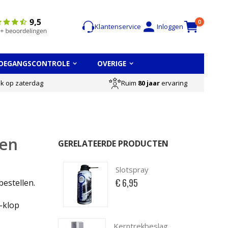
Cart
items
0
Klantenservice
Inloggen
OEGANGSCONTROLE
OVERIGE
Ruim
80 jaar
ervaring
ok op zaterdag
ten
GERELATEERDE PRODUCTEN
Slotspray
€ 6,95
bestellen.
-klop
Kerntrekbeslag