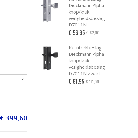
Dieckmann Alpha
knop/kruk
veiligheidsbeslag
D7011N
Special
€ 56,95
€ 82,00
Price
Kerntrekbeslag
Dieckmann Alpha
knop/kruk
veiligheidsbeslag
D7011N Zwart
Special
€ 81,95
€ 111,00
Price
€ 399,60