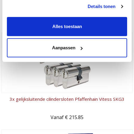
3x gelijksluitende cilindersloten Pfaffenhain M12R SKG2
Details tonen
Vanaf € 179.85
Alles toestaan
Aanpassen
3x gelijksluitende cilindersloten Pfaffenhain Vitess SKG3
Vanaf € 215.85