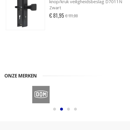
knop/kruk veiligheidsbeslag D7011N
Zwart
Special
€ 81,95
€ 111,00
Price
ONZE MERKEN