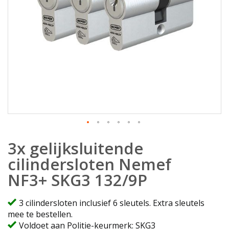
Ga
3x gelijksluitende
naar
het
cilindersloten Nemef
begin
NF3+ SKG3 132/9P
van
de
afbeeldingen-
3 cilindersloten inclusief 6 sleutels. Extra sleutels
gallerij
mee te bestellen.
Voldoet aan Politie-keurmerk: SKG3