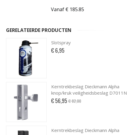
Vanaf € 185.85
GERELATEERDE PRODUCTEN
Slotspray
€ 6,95
Kerntrekbeslag Dieckmann Alpha
knop/kruk veiligheidsbeslag D7011N
Special
€ 56,95
€ 82,00
Price
Kerntrekbeslag Dieckmann Alpha