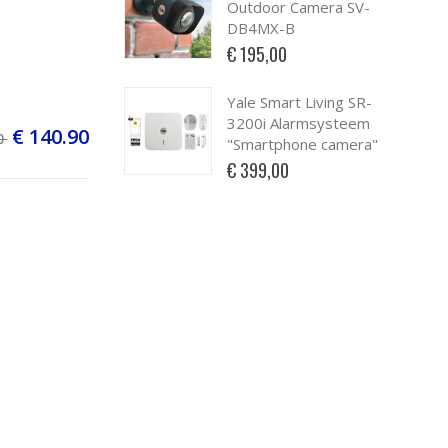
Outdoor Camera SV-
DB4MX-B
€ 195,00
Yale Smart Living SR-
3200i Alarmsysteem
€ 140.90
0
"Smartphone camera"
€ 399,00