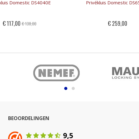
kluis Domestic DS4040E
Privékluis Domestic DS
Special
€ 259,00
€ 117,00
€ 138,00
Price
BEOORDELINGEN