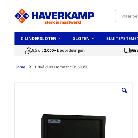
Search
CILINDERSLOTEN
SLOTEN
SLUITSYSTEME
9,5 uit
2.000+
beoordelingen
Gr
Home
Privékluis Domestic DS5035E
Ga
naar
het
einde
van
de
afbeeldingen-
gallerij