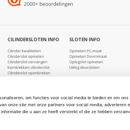
CILINDERSLOTEN INFO
SLOTEN INFO
Cilinder kwaliteiten
Opmeten PC-maat
Cilinderslot opmeten
Opmeten Doornmaat
Cilinderslot vervangen
Oplegslot opmeten
Kerntrekken cilinderslot
Uitleg deursloten
Cilinderslot openbreken
Cilinderslot uitboren
Nabestellen sleutels
Nabestellen cilinders
sonaliseren, om functies voor social media te bieden en om ons
 van onze site met onze partners voor social media, adverteren 
formatie die u aan ze heeft verstrekt of die ze hebben verzam