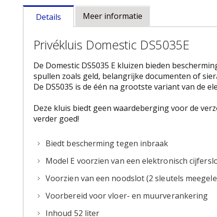
naar
Meer informatie
Details
het
begin
van
Privékluis Domestic DS5035E
de
afbeeldingen-
De Domestic DS5035 E kluizen bieden bescherming
gallerij
spullen zoals geld, belangrijke documenten of sier
De DS5035 is de één na grootste variant van de el
Deze kluis biedt geen waardeberging voor de verze
verder goed!
Biedt bescherming tegen inbraak
Model E voorzien van een elektronisch cijferslot
Voorzien van een noodslot (2 sleutels meegele
Voorbereid voor vloer- en muurverankering
Inhoud 52 liter