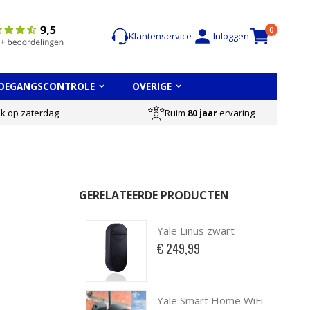
Cart
items
0
Klantenservice
Inloggen
OEGANGSCONTROLE
OVERIGE
Ruim
80 jaar
ervaring
ok op zaterdag
GERELATEERDE PRODUCTEN
Yale Linus zwart
€ 249,99
Yale Smart Home WiFi