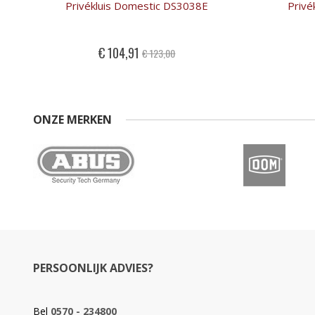
Privékluis Domestic DS3038E
Privé
Special
€ 104,91
€ 123,00
Price
ONZE MERKEN
PERSOONLIJK ADVIES?
Bel
0570 - 234800