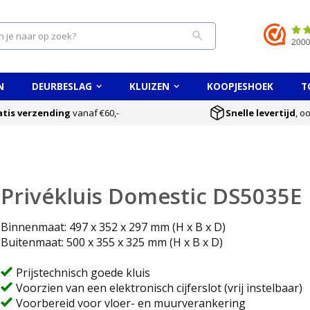
Search
N
DEURBESLAG
KLUIZEN
KOOPJESHOEK
T
atis verzending
vanaf €60,-
Snelle levertijd
, o
Privékluis Domestic DS5035E
Binnenmaat: 497 x 352 x 297 mm (H x B x D)
Buitenmaat: 500 x 355 x 325 mm (H x B x D)
Prijstechnisch goede kluis
Voorzien van een elektronisch cijferslot (vrij instelbaar)
Voorbereid voor vloer- en muurverankering