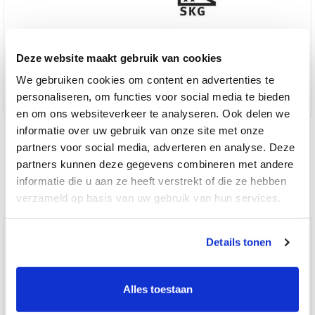
Deze website maakt gebruik van cookies
We gebruiken cookies om content en advertenties te
personaliseren, om functies voor social media te bieden
en om ons websiteverkeer te analyseren. Ook delen we
Nabestellen cilinderslot S2S6 SKG2 halve cilinder
informatie over uw gebruik van onze site met onze
partners voor social media, adverteren en analyse. Deze
partners kunnen deze gegevens combineren met andere
€ 37,95
informatie die u aan ze heeft verstrekt of die ze hebben
verzameld op basis van uw gebruik van hun services.
Details tonen
Alles toestaan