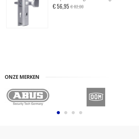
Special
€ 56,95
€ 82,00
Price
ONZE MERKEN