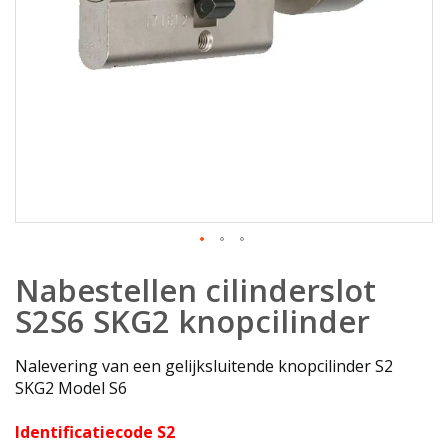
Ga
Nabestellen cilinderslot
naar
het
S2S6 SKG2 knopcilinder
begin
van
Nalevering van een gelijksluitende knopcilinder S2
de
SKG2 Model S6
afbeeldingen-
gallerij
Identificatiecode S2