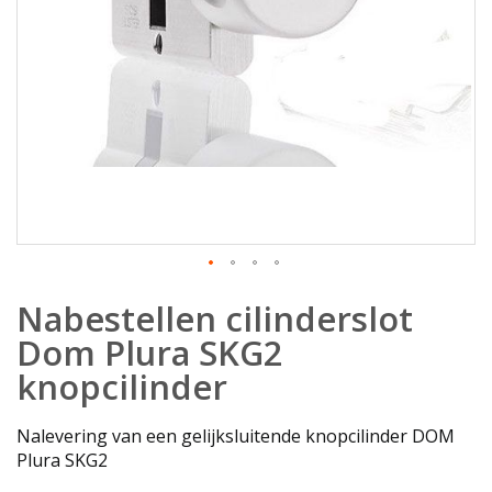
Ga
Nabestellen cilinderslot
naar
het
Dom Plura SKG2
begin
knopcilinder
van
de
afbeeldingen-
Nalevering van een gelijksluitende knopcilinder DOM
gallerij
Plura SKG2