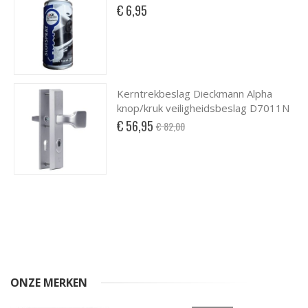
€ 6,95
Kerntrekbeslag Dieckmann Alpha
knop/kruk veiligheidsbeslag D7011N
Special
€ 56,95
€ 82,00
Price
ONZE MERKEN