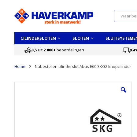
Search
CILINDERSLOTEN
SLOTEN
SLUITSYSTEME
9,5 uit
2.000+
beoordelingen
Gr
Home
Nabestellen cilinderslot Abus E60 SKG2 knopcilinder
Ga
naar
het
einde
van
de
afbeeldingen-
gallerij