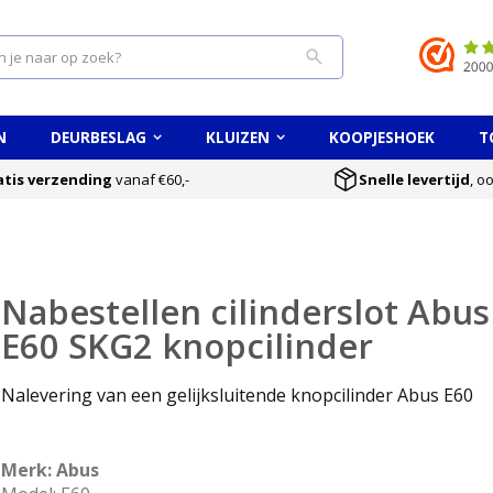
Search
N
DEURBESLAG
KLUIZEN
KOOPJESHOEK
T
atis verzending
vanaf €60,-
Snelle levertijd
, o
Nabestellen cilinderslot Abus
E60 SKG2 knopcilinder
Nalevering van een gelijksluitende knopcilinder Abus E60
Merk: Abus