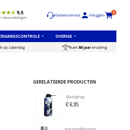
Cart
items
0
Klantenservice
Inloggen
OEGANGSCONTROLE
OVERIGE
Ruim
80 jaar
ervaring
ok op zaterdag
GERELATEERDE PRODUCTEN
Slotspray
€ 6,95
Kerntrekbeslag