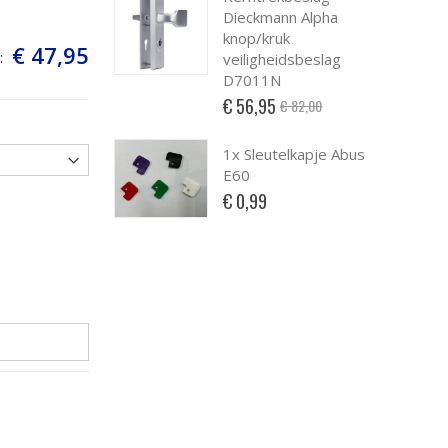
Dieckmann Alpha
knop/kruk
€ 47,95
:
veiligheidsbeslag
D7011N
Special
€ 56,95
€ 82,00
Price
1x Sleutelkapje Abus
E60
€ 0,99