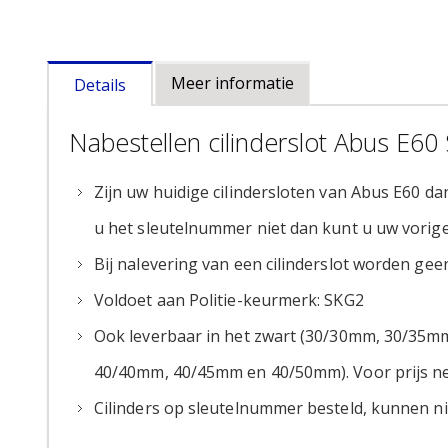
naar
het
begin
van
Meer informatie
Details
de
afbeeldingen-
Nabestellen cilinderslot Abus E60
gallerij
Zijn uw huidige cilindersloten van Abus E60 d
u het sleutelnummer niet dan kunt u uw vorig
Bij nalevering van een cilinderslot worden geen
Voldoet aan Politie-keurmerk: SKG2
Ook leverbaar in het zwart (30/30mm, 30/3
40/40mm, 40/45mm en 40/50mm). Voor prijs ne
Cilinders op sleutelnummer besteld, kunnen ni