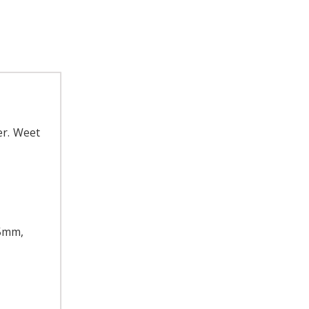
er. Weet
45mm,