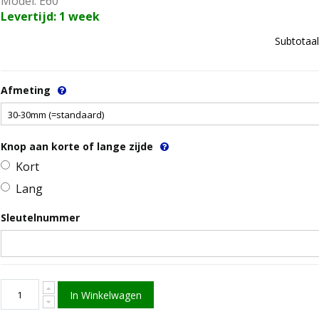
Model: E60
Levertijd: 1 week
Subtotaal
Afmeting
Knop aan korte of lange zijde
Kort
Lang
Sleutelnummer
In Winkelwagen