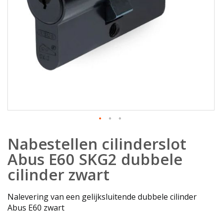
Ga
Nabestellen cilinderslot
naar
het
Abus E60 SKG2 dubbele
begin
cilinder zwart
van
de
afbeeldingen-
Nalevering van een gelijksluitende dubbele cilinder
gallerij
Abus E60 zwart