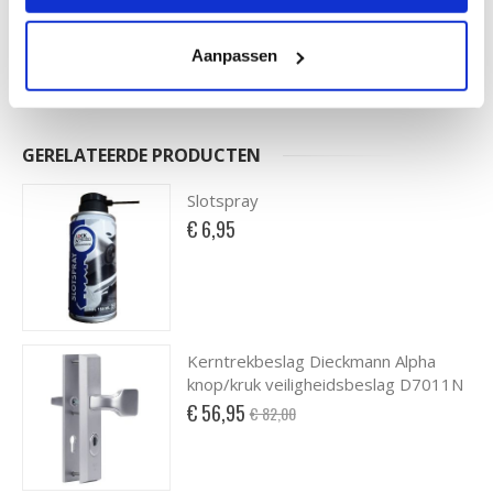
Aanpassen
€ 34,50
GERELATEERDE PRODUCTEN
Slotspray
€ 6,95
Kerntrekbeslag Dieckmann Alpha
knop/kruk veiligheidsbeslag D7011N
Special
€ 56,95
€ 82,00
Price