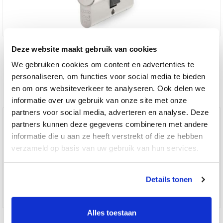
Nabestellen cilinderslot Abus E60 SKG2 dubbele cilinder
Deze website maakt gebruik van cookies
We gebruiken cookies om content en advertenties te
personaliseren, om functies voor social media te bieden
€ 36,75
en om ons websiteverkeer te analyseren. Ook delen we
informatie over uw gebruik van onze site met onze
partners voor social media, adverteren en analyse. Deze
partners kunnen deze gegevens combineren met andere
informatie die u aan ze heeft verstrekt of die ze hebben
verzameld op basis van uw gebruik van hun services.
Details tonen
Alles toestaan
Nabestellen cilinderslot Abus E60 SKG2 halve cilinder zwart