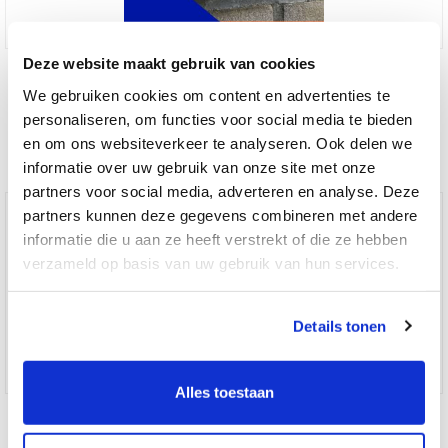
Deze website maakt gebruik van cookies
Naambordje voordeur model 11
We gebruiken cookies om content en advertenties te
personaliseren, om functies voor social media te bieden
€ 34,95
en om ons websiteverkeer te analyseren. Ook delen we
informatie over uw gebruik van onze site met onze
partners voor social media, adverteren en analyse. Deze
partners kunnen deze gegevens combineren met andere
informatie die u aan ze heeft verstrekt of die ze hebben
verzameld op basis van uw gebruik van hun services.
Details tonen
Alles toestaan
Naambordje voordeur model 2