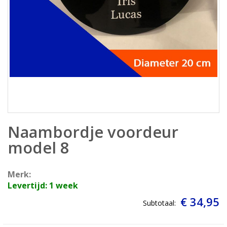
Ga
Naambordje voordeur
naar
het
model 8
begin
van
Merk:
de
Levertijd: 1 week
afbeeldingen-
gallerij
€ 34,95
Subtotaal: