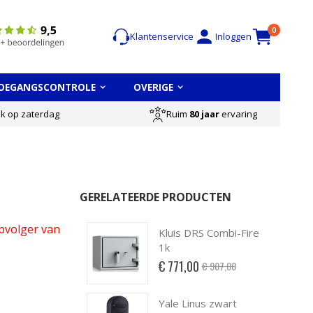
Cart
items
0
Klantenservice
Inloggen
OEGANGSCONTROLE
OVERIGE
Ruim
80 jaar
ervaring
ok op zaterdag
GERELATEERDE PRODUCTEN
pvolger van
Kluis DRS Combi-Fire
1k
Special
€ 771,00
€ 907,00
Price
Yale Linus zwart