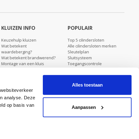
KLUIZEN INFO
POPULAIR
Keuzehulp kluizen
Top 5 cilindersloten
Wat betekent
Alle cilindersloten merken
waardeberging?
Sleutelplan
Wat betekent brandwerend?
Sluitsysteem
Montage van een kluis
Toegangscontrole
Verzending & levering kluizen
Blog
Koopjeshoek
Alles toestaan
 websiteverkeer
en analyse. Deze
eld op basis van
Stel ons een vraag
Aanpassen