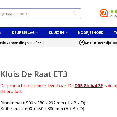
Search
N
DEURBESLAG
KLUIZEN
KOOPJESHOEK
T
atis verzending
vanaf €60,-
Snelle levertijd
, o
Kluis De Raat ET3
Dit product is niet meer leverbaar. De
DRS Global 3E
is de o
dit product.
Binnenmaat: 500 x 380 x 292 mm (H x B x D)
Buitenmaat: 600 x 450 x 380 mm (H x B x D)