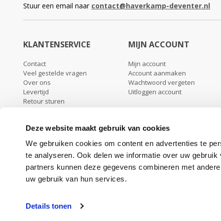
Stuur een email naar
contact@haverkamp-deventer.nl
KLANTENSERVICE
MIJN ACCOUNT
Contact
Mijn account
Veel gestelde vragen
Account aanmaken
Over ons
Wachtwoord vergeten
Levertijd
Uitloggen account
Retour sturen
Garantie & klachten
Algemene voorwaarden
Deze website maakt gebruik van cookies
Privacy beleid
We gebruiken cookies om content en advertenties te per
te analyseren. Ook delen we informatie over uw gebruik
partners kunnen deze gegevens combineren met andere in
uw gebruik van hun services.
Kluis De Raat ET3
Details tonen
€ 727,14
Subtotaal:
€ 855.00