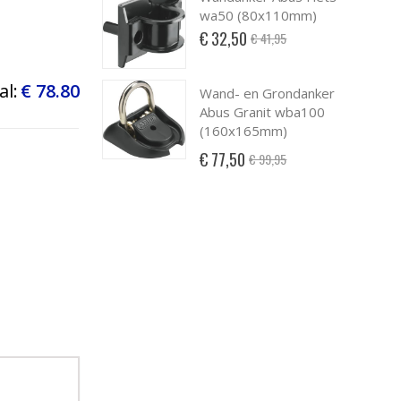
wa50 (80x110mm)
Special
€ 32,50
€ 41,95
Price
al:
€ 78.80
Wand- en Grondanker
Abus Granit wba100
(160x165mm)
Special
€ 77,50
€ 99,95
Price