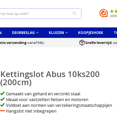
Search
N
DEURBESLAG
KLUIZEN
KOOPJESHOEK
T
atis verzending
vanaf €60,-
Snelle levertijd
, o
Kettingslot Abus 10ks200
(200cm)
Gemaakt van gehard en verzinkt staal
Ideaal voor vastzetten fietsen en motoren
Voldoet aan normen van verzekeringsmaatschappijen
Hangslot niet inbegrepen