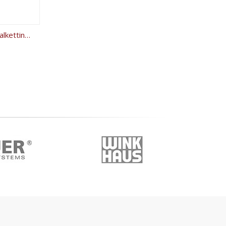
Kettingslot Dulimex Antidiefstalketting 08x900mm (90cm)