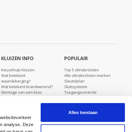
KLUIZEN INFO
POPULAIR
Keuzehulp kluizen
Top 5 cilindersloten
Wat betekent
Alle cilindersloten merken
waardeberging?
Sleutelplan
Wat betekent brandwerend?
Sluitsysteem
Montage van een kluis
Toegangscontrole
Verzending & levering kluizen
Blog
Koopjeshoek
Alles toestaan
 websiteverkeer
en analyse. Deze
eld op basis van