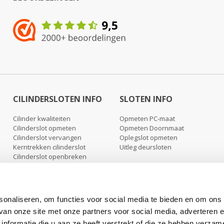
CILINDERSLOTEN INFO
SLOTEN INFO
Cilinder kwaliteiten
Opmeten PC-maat
Cilinderslot opmeten
Opmeten Doornmaat
Cilinderslot vervangen
Oplegslot opmeten
Kerntrekken cilinderslot
Uitleg deursloten
Cilinderslot openbreken
Cilinderslot uitboren
Nabestellen sleutels
Nabestellen cilinders
sonaliseren, om functies voor social media te bieden en om ons
 van onze site met onze partners voor social media, adverteren 
formatie die u aan ze heeft verstrekt of die ze hebben verzam