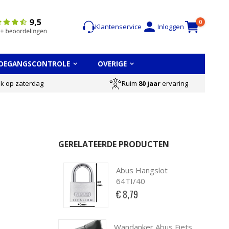
Cart
items
0
Klantenservice
Inloggen
OEGANGSCONTROLE
OVERIGE
Ruim
80 jaar
ervaring
ok op zaterdag
GERELATEERDE PRODUCTEN
Abus Hangslot
64TI/40
€ 8,79
Wandanker Abus Fiets