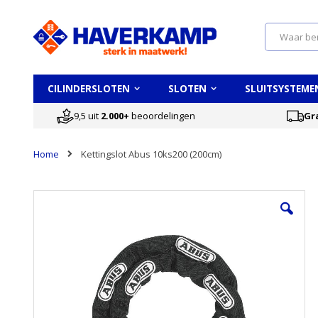
Search
CILINDERSLOTEN
SLOTEN
SLUITSYSTEME
9,5 uit
2.000+
beoordelingen
Gr
Home
Kettingslot Abus 10ks200 (200cm)
Ga
naar
het
einde
van
de
afbeeldingen-
gallerij