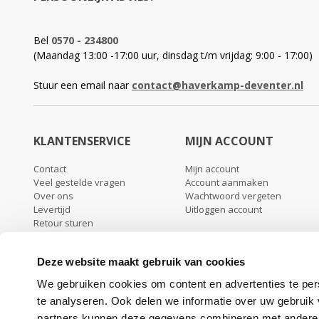
Bel
0570 - 234800
(Maandag 13:00 -17:00 uur, dinsdag t/m vrijdag: 9:00 - 17:00)
Stuur een email naar
contact@haverkamp-deventer.nl
KLANTENSERVICE
MIJN ACCOUNT
Contact
Mijn account
Veel gestelde vragen
Account aanmaken
Over ons
Wachtwoord vergeten
Levertijd
Uitloggen account
Retour sturen
Garantie & klachten
Algemene voorwaarden
Deze website maakt gebruik van cookies
Privacy beleid
We gebruiken cookies om content en advertenties te per
te analyseren. Ook delen we informatie over uw gebruik
partners kunnen deze gegevens combineren met andere in