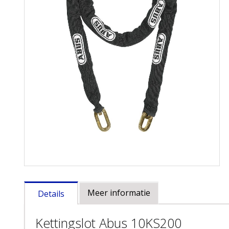
Ga
naar
Meer informatie
Details
het
begin
van
Kettingslot Abus 10KS200
de