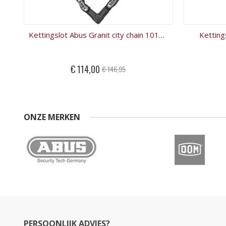
Kettingslot Abus Granit city chain 1010/140 (140cm)
Ketting
Special
€ 114,00
€ 146,95
Price
ONZE MERKEN
PERSOONLIJK ADVIES?