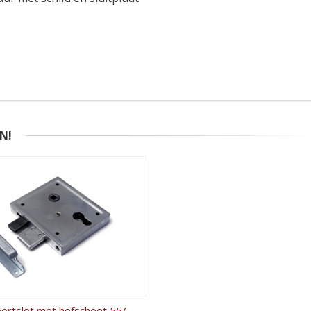
N!
Dulimex poortslot met hefschoot 55/65 profielcilinder DM60