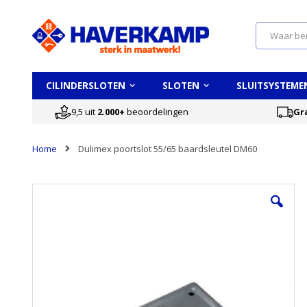
Search
CILINDERSLOTEN
SLOTEN
SLUITSYSTEME
9,5 uit
2.000+
beoordelingen
Gr
Home
Dulimex poortslot 55/65 baardsleutel DM60
Ga
naar
het
einde
van
de
afbeeldingen-
gallerij