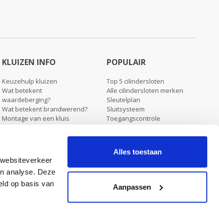
KLUIZEN INFO
POPULAIR
Keuzehulp kluizen
Top 5 cilindersloten
Wat betekent
Alle cilindersloten merken
waardeberging?
Sleutelplan
Wat betekent brandwerend?
Sluitsysteem
Montage van een kluis
Toegangscontrole
Verzending & levering kluizen
Blog
Koopjeshoek
Alles toestaan
 websiteverkeer
en analyse. Deze
eld op basis van
Stel ons een vraag
Aanpassen