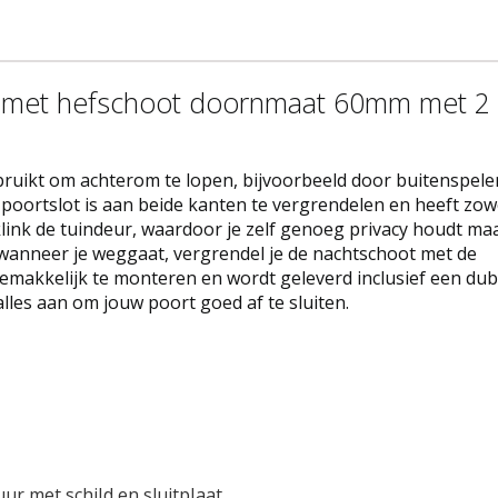
t met hefschoot doornmaat 60mm met 2
ruikt om achterom te lopen, bijvoorbeeld door buitenspel
 poortslot is aan beide kanten te vergrendelen en heeft zow
klink de tuindeur, waardoor je zelf genoeg privacy houdt ma
f wanneer je weggaat, vergrendel je de nachtschoot met de
 gemakkelijk te monteren en wordt geleverd inclusief een du
alles aan om jouw poort goed af te sluiten.
r met schild en sluitplaat