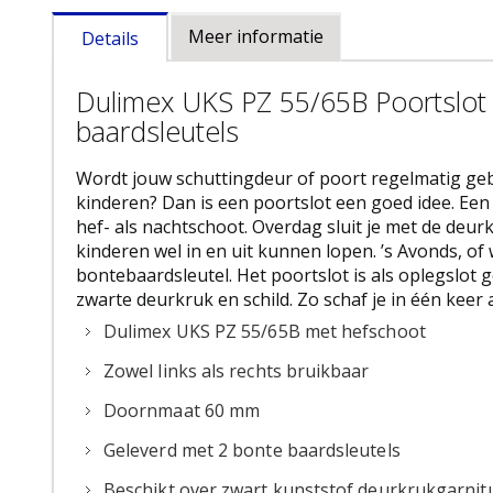
naar
Meer informatie
Details
het
begin
van
Dulimex UKS PZ 55/65B Poortslo
de
baardsleutels
afbeeldingen-
gallerij
Wordt jouw schuttingdeur of poort regelmatig geb
kinderen? Dan is een poortslot een goed idee. Een
hef- als nachtschoot. Overdag sluit je met de deur
kinderen wel in en uit kunnen lopen. ’s Avonds, o
bontebaardsleutel. Het poortslot is als oplegslot
zwarte deurkruk en schild. Zo schaf je in één keer 
Dulimex UKS PZ 55/65B met hefschoot
Zowel links als rechts bruikbaar
Doornmaat 60 mm
Geleverd met 2 bonte baardsleutels
Beschikt over zwart kunststof deurkrukgarnituu