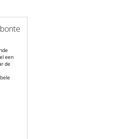
 bonte
ende
el een
ar de
bbele