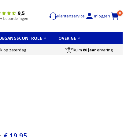
Cart
items
0
Klantenservice
Inloggen
OEGANGSCONTROLE
OVERIGE
Ruim
80 jaar
ervaring
ok op zaterdag
€ 19,95
: