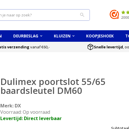
Search
N
DEURBESLAG
KLUIZEN
KOOPJESHOEK
T
atis verzending
vanaf €60,-
Snelle levertijd
, o
Dulimex poortslot 55/65
baardsleutel DM60
Merk: DX
Voorraad: Op voorraad
Levertijd: Direct leverbaar
Subtotaal