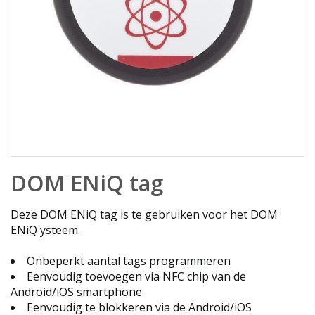
Ga
DOM ENiQ tag
naar
het
begin
Deze DOM ENiQ tag is te gebruiken voor het DOM
van
ENiQ ysteem.
de
afbeeldingen-
Onbeperkt aantal tags programmeren
gallerij
Eenvoudig toevoegen via NFC chip van de
Android/iOS smartphone
Eenvoudig te blokkeren via de Android/iOS