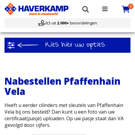
Ca
i
Search
0
9,5 uit
2.000+
beoordelingen
Filteren
Nabestellen Pfaffenhain
Vela
Heeft u eerder cilinders met sleutels van Pfaffenhain
Vela bij ons besteld? Dan kunt u een foto van uw
certificaat(pasje) uploaden. Op uw pasje staat dan VA
gevolgd door cijfers.