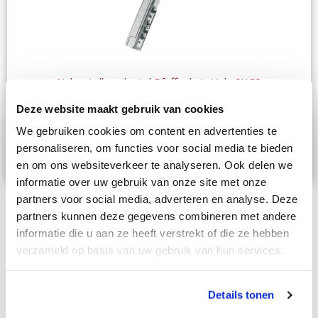
Nabestellen sleutel Pfaffenhain Vela SKG3
Deze website maakt gebruik van cookies
€ 21,50
We gebruiken cookies om content en advertenties te
personaliseren, om functies voor social media te bieden
In Winkelwagen
en om ons websiteverkeer te analyseren. Ook delen we
informatie over uw gebruik van onze site met onze
Toon
partners voor social media, adverteren en analyse. Deze
partners kunnen deze gegevens combineren met andere
informatie die u aan ze heeft verstrekt of die ze hebben
verzameld op basis van uw gebruik van hun services.
ONZE MERKEN
Details tonen