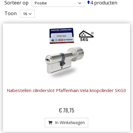
Van
Sorteer op
4
producten
hoog
Toon
naar
laag
sorteren
Nabestellen cilinderslot Pfaffenhain Vela knopcilinder SKG3
€ 78,75
In Winkelwagen