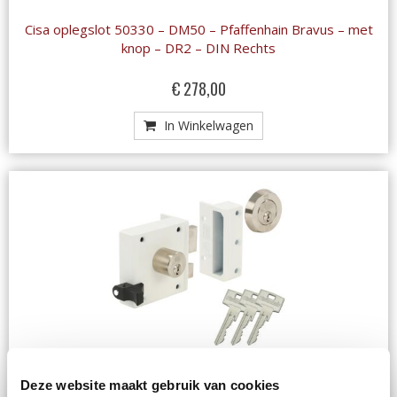
Cisa oplegslot 50330 – DM50 – Pfaffenhain Bravus – met
knop – DR2 – DIN Rechts
€ 278,00
In Winkelwagen
Nemef/Lips oplegslot 4154 wit - Pfaffenhain Bravus - DR1
Deze website maakt gebruik van cookies
- DIN links