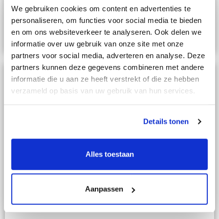
We gebruiken cookies om content en advertenties te
€ 345,00
personaliseren, om functies voor social media te bieden
en om ons websiteverkeer te analyseren. Ook delen we
In Winkelwagen
informatie over uw gebruik van onze site met onze
partners voor social media, adverteren en analyse. Deze
partners kunnen deze gegevens combineren met andere
informatie die u aan ze heeft verstrekt of die ze hebben
verzameld op basis van uw gebruik van hun services.
Details tonen
Alles toestaan
Nemef/Lips oplegslot 4154 wit - Pfaffenhain Bravus - DR2
- DIN rechts
Aanpassen
€ 345,00