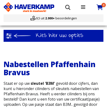
Ca
i
Search
0
9,5 uit
2.000+
beoordelingen
Filteren
Nabestellen Pfaffenhain
Bravus
Staat er op uw
sleutel 'B3M'
gevold door cijfers, dan
kunt u hieronder cilinders of sleutels nabestellen van
Pfaffenhain Bravus. Heeft u eerder cilinders bij ons
besteld? Dan kunt u een foto van uw certificaat(pasje)
uploaden. Op uw pasje staat dan B3M.. gevolgd door