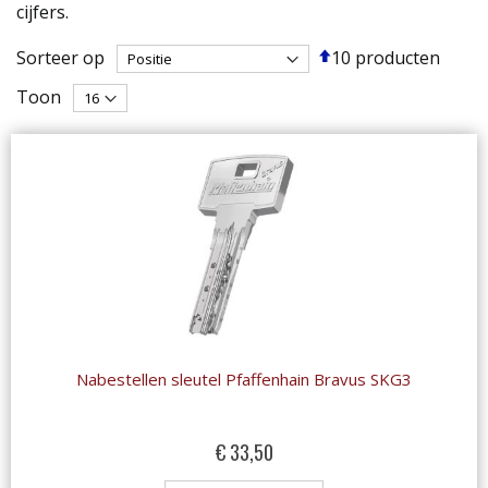
cijfers.
Van
Sorteer op
10
producten
hoog
Toon
naar
laag
sorteren
Nabestellen sleutel Pfaffenhain Bravus SKG3
€ 33,50