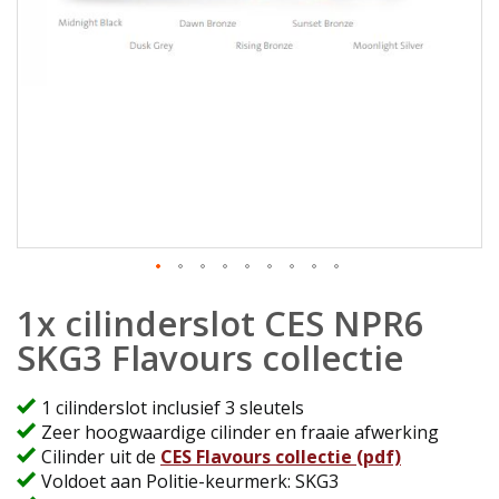
Ga
1x cilinderslot CES NPR6
naar
het
SKG3 Flavours collectie
begin
van
1 cilinderslot inclusief 3 sleutels
de
Zeer hoogwaardige cilinder en fraaie afwerking
afbeeldingen-
Cilinder uit de
CES Flavours collectie (pdf)
gallerij
Voldoet aan Politie-keurmerk: SKG3