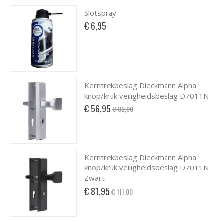
Slotspray
€ 6,95
Kerntrekbeslag Dieckmann Alpha
knop/kruk veiligheidsbeslag D7011N
Special
€ 56,95
€ 82,00
Price
Kerntrekbeslag Dieckmann Alpha
knop/kruk veiligheidsbeslag D7011N
Zwart
Special
€ 81,95
€ 111,00
Price