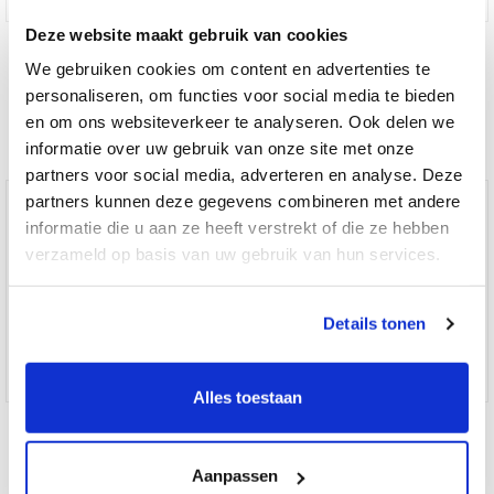
Deze website maakt gebruik van cookies
1x Cilinderslot Pfaffenhain EA SKG3
We gebruiken cookies om content en advertenties te
personaliseren, om functies voor social media te bieden
€ 37,50
en om ons websiteverkeer te analyseren. Ook delen we
informatie over uw gebruik van onze site met onze
partners voor social media, adverteren en analyse. Deze
partners kunnen deze gegevens combineren met andere
informatie die u aan ze heeft verstrekt of die ze hebben
verzameld op basis van uw gebruik van hun services.
Details tonen
Alles toestaan
1x cilinderslot M&C Condor SKG3
Aanpassen