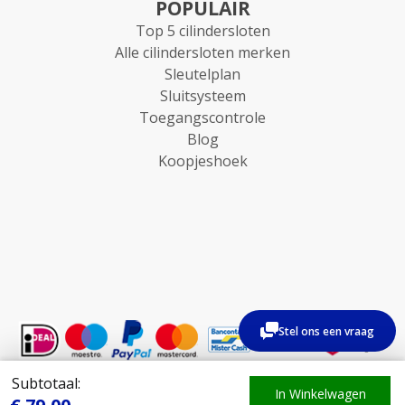
POPULAIR
Top 5 cilindersloten
Alle cilindersloten merken
Sleutelplan
Sluitsysteem
Toegangscontrole
Blog
Koopjeshoek
Stel ons een vraag
Subtotaal:
© 2026 - Haverkampshop.nl
In Winkelwagen