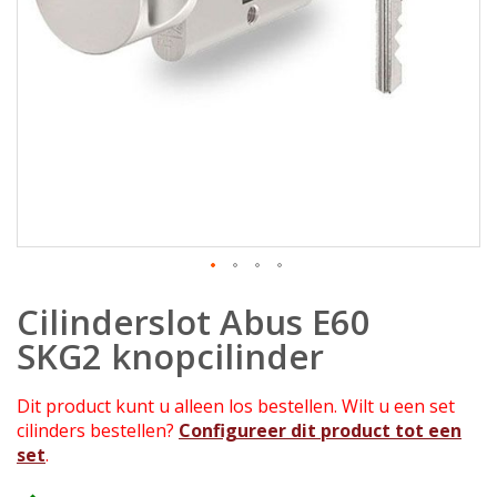
Ga
Cilinderslot Abus E60
naar
het
SKG2 knopcilinder
begin
van
Dit product kunt u alleen los bestellen. Wilt u een set
de
cilinders bestellen?
Configureer dit product tot een
afbeeldingen-
set
.
gallerij