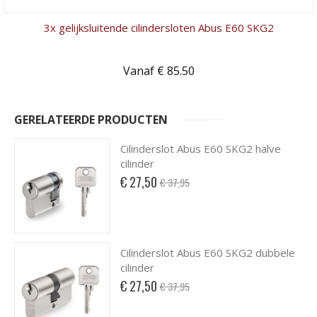
3x gelijksluitende cilindersloten Abus E60 SKG2
Vanaf € 85.50
GERELATEERDE PRODUCTEN
Cilinderslot Abus E60 SKG2 halve
cilinder
Special
€ 27,50
€ 37,95
Price
Cilinderslot Abus E60 SKG2 dubbele
cilinder
Special
€ 27,50
€ 37,95
Price