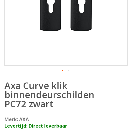
Ga
Axa Curve klik
naar
het
binnendeurschilden
begin
PC72 zwart
van
de
afbeeldingen-
Merk: AXA
gallerij
Levertijd: Direct leverbaar